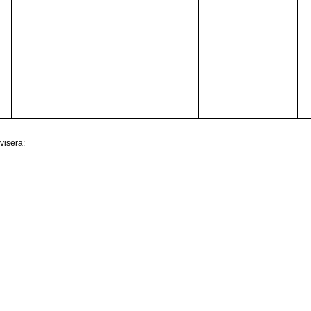
visera:
___________________