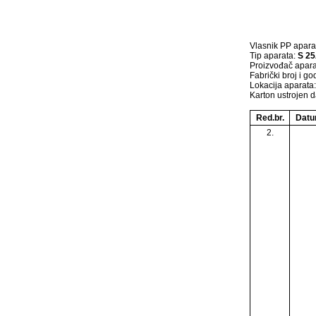
Vlasnik PP apara
Tip aparata:
S 25
Proizvođač apar
Fabrički broj i g
Lokacija aparata
Karton ustrojen 
Red.br.
Dat
2.