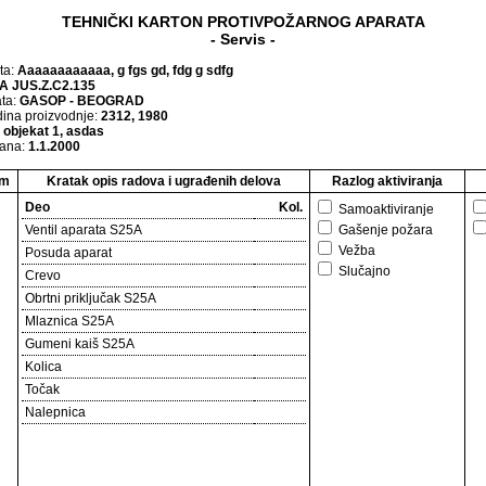
TEHNIČKI KARTON PROTIVPOŽARNOG APARATA
- Servis -
ta:
Aaaaaaaaaaaa, g fgs gd, fdg g sdfg
A JUS.Z.C2.135
ata:
GASOP - BEOGRAD
odina proizvodnje:
2312, 1980
:
objekat 1, asdas
dana:
1.1.2000
um
Kratak opis radova i ugrađenih delova
Razlog aktiviranja
Deo
Kol.
Samoaktiviranje
Ventil aparata S25A
Gašenje požara
Vežba
Posuda aparat
Slučajno
Crevo
Obrtni priključak S25A
Mlaznica S25A
Gumeni kaiš S25A
Kolica
Točak
Nalepnica