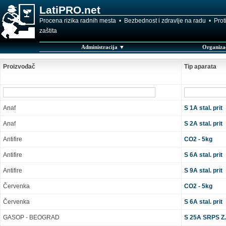
LatiPRO.net
Procena rizika radnih mesta • Bezbednost i zdravlje na radu • Pro
zaštita
Administracija ▼
Organiza
Proizvođač
Tip aparata
Anaf
S 1A stal. prit
Anaf
S 2A stal. prit
Antifire
CO2 - 5kg
Antifire
S 6A stal. prit
Antifire
S 9A stal. prit
Červenka
CO2 - 5kg
Červenka
S 6A stal. prit
GASOP - BEOGRAD
S 25A SRPS Z.C