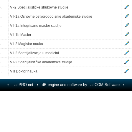
.
VI-2 Specijalističke strukovne studije
.
VII-1a Osnovne četvorogodišnje akademske studije
.
VII-1a Integrisane master studije
.
VII-1b Master
.
VII-2 Magistar nauka
.
VII-2 Specijalizacija u medicini
.
VII-2 Specijalističke akademske studije
.
VIII Doktor nauka
•
LatiPRO.net
• dB engine and software by
LatiCOM Software
•