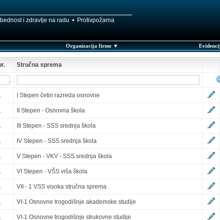
bednost i zdravlje na radu • Protivpožarna
Organizacija firme ▼
Evidenci
r.
Stručna sprema
.
.
I Stepen četiri razreda osnovne
.
II Stepen - Osnovna škola
.
III Stepen - SSS srednja škola
.
IV Stepen - SSS srednja škola
.
V Stepen - VKV - SSS srednja škola
.
VI Stepen - VŠS viša škola
.
VII - 1 VSS visoka stručna sprema
.
VI-1 Osnovne trogodišnje akademske studije
.
VI-1 Osnovne trogodišnje strukovne studije