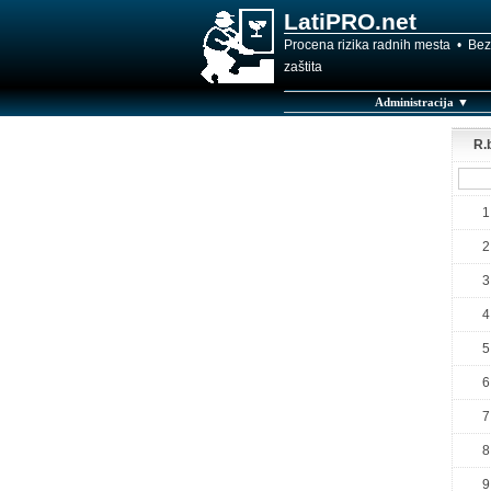
LatiPRO.net
Procena rizika radnih mesta • Bez
zaštita
Administracija ▼
R.b
1
2
3
4
5
6
7
8
9