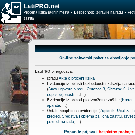
LatiPRO.net
Procena rizika radnih mesta • Bezbednost i zdravlje na radu • Pro
zaštita
Administracija ▼
Organiza
On-line softverski paket za obavljanje p
LatiPRO
omogućava:
Izradu
Akta o proceni rizika
Evidencije iz oblasti bezbedbosti i zdravlja na rad
(
Anex ugovora o radu
,
Obrazac-3
,
Obrazac-6
,
Uve
osposobljenosti
, itd...)
Evidencije iz oblasti protivpožarne zaštite (
Karton
aparata
, ...)
Ostale neophodne evidencije (
Zapisnik
,
Uput za le
pregled
,
Sredstva i oprema za lična zaštitu
,
Izvešt
povredi na radu
, ...)
Popunite prijavu i
besplatno probajte