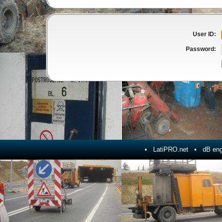
User ID:
Password:
•
LatiPRO.net
• dB engi