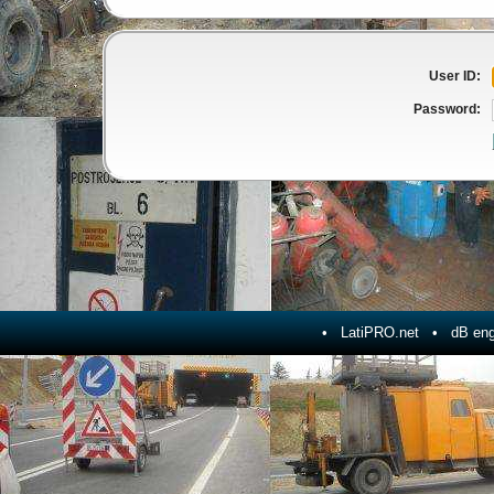
User ID:
Password:
•
LatiPRO.net
• dB engi