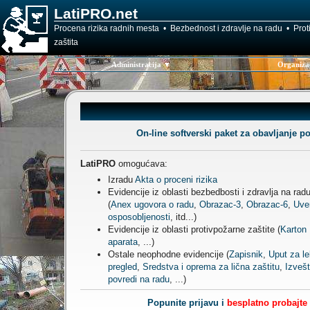
LatiPRO.net
Procena rizika radnih mesta • Bezbednost i zdravlje na radu • Pro
zaštita
Administracija ▼
Organiza
On-line softverski paket za obavljanje p
LatiPRO
omogućava:
Izradu
Akta o proceni rizika
Evidencije iz oblasti bezbedbosti i zdravlja na rad
(
Anex ugovora o radu
,
Obrazac-3
,
Obrazac-6
,
Uve
osposobljenosti
, itd...)
Evidencije iz oblasti protivpožarne zaštite (
Karton
aparata
, ...)
Ostale neophodne evidencije (
Zapisnik
,
Uput za le
pregled
,
Sredstva i oprema za lična zaštitu
,
Izvešt
povredi na radu
, ...)
Popunite prijavu i
besplatno probajte